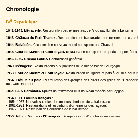
Chronologie
e
IV
République
1942-1943. Ménagerie.
Restauration des termes aux cerfs du pavillon de la Lanterne
1943. Château du Petit Trianon.
Restauration des balustrades des perrons sur le Jardi
1944. Belvédère.
Création d’un nouveau modèle de sphinx par Chauvel
1945. Cour de Marbre et Cour royale.
Restauration des figures, trophées et pots à feu
1945-1970. Grande Écurie.
Restauration générale
1949. Ménagerie.
Restaurations aux pavillons de la duchesse de Bourgogne
1953. Cour de Marbre et Cour royale.
Restauration de figures et pots à feu des balust
1954. Clôture du parc.
Restauration des groupes des piliers des grilles de l’Orangerie
des Cent-marches
1954-1957. Belvédère.
Sphinx de
L’Automne
d’un nouveau modèle par Leyghe
1954-1971. Pavillon français :
- 1954-1967. Nouvelles copies des couples d’enfants de la balustrade
- 1961-1971. Restaurations et restitutions d’ornements des façades
- 1966-1971. Restitution des corbeilles de la balustrade
1956. Aile du Midi vers l’Orangerie.
Remplacement d’un chapiteau-colonne