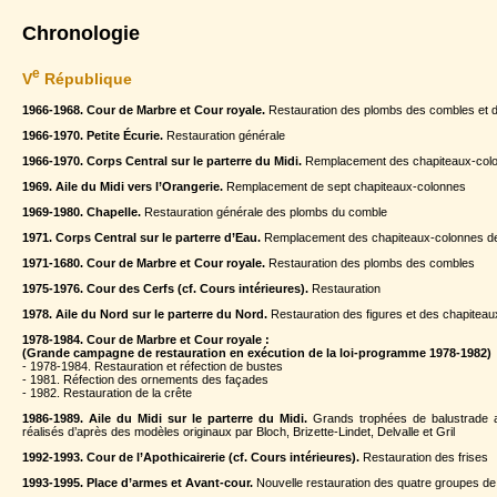
Chronologie
e
V
République
1966-1968. Cour de Marbre et Cour royale.
Restauration des plombs des combles et d
1966-1970. Petite Écurie.
Restauration générale
1966-1970. Corps Central sur le parterre du Midi.
Remplacement des chapiteaux-col
1969. Aile du Midi vers l’Orangerie.
Remplacement de sept chapiteaux-colonnes
1969-1980. Chapelle.
Restauration générale des plombs du comble
1971. Corps Central sur le parterre d’Eau.
Remplacement des chapiteaux-colonnes de
1971-1680. Cour de Marbre et Cour royale.
Restauration des plombs des combles
1975-1976. Cour des Cerfs (cf. Cours intérieures).
Restauration
1978. Aile du Nord sur le parterre du Nord.
Restauration des figures et des chapiteau
1978-1984. Cour de Marbre et Cour royale :
(Grande campagne de restauration en exécution de la loi-programme 1978-1982)
- 1978-1984. Restauration et réfection de bustes
- 1981. Réfection des ornements des façades
- 1982. Restauration de la crête
1986-1989. Aile du Midi sur le parterre du Midi.
Grands trophées de balustrade a
réalisés d’après des modèles originaux par Bloch, Brizette-Lindet, Delvalle et Gril
1992-1993. Cour de l’Apothicairerie (cf. Cours intérieures).
Restauration des frises
1993-1995. Place d’armes et Avant-cour.
Nouvelle restauration des quatre groupes de 