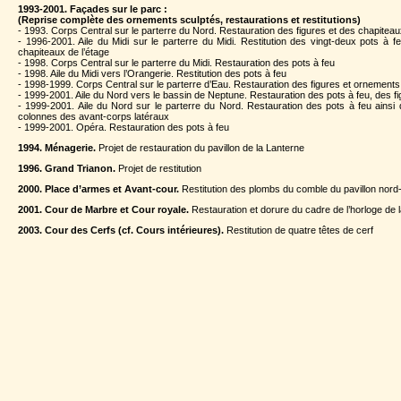
1993-2001. Façades sur le parc :
(Reprise complète des ornements sculptés, restaurations et restitutions)
- 1993. Corps Central sur le parterre du Nord. Restauration des figures et des chapitea
- 1996-2001. Aile du Midi sur le parterre du Midi. Restitution des vingt-deux pots à fe
chapiteaux de l’étage
- 1998. Corps Central sur le parterre du Midi. Restauration des pots à feu
- 1998. Aile du Midi vers l’Orangerie. Restitution des pots à feu
- 1998-1999. Corps Central sur le parterre d’Eau. Restauration des figures et ornements
- 1999-2001. Aile du Nord vers le bassin de Neptune. Restauration des pots à feu, des f
- 1999-2001. Aile du Nord sur le parterre du Nord. Restauration des pots à feu ainsi
colonnes des avant-corps latéraux
- 1999-2001. Opéra. Restauration des pots à feu
1994. Ménagerie.
Projet de restauration du pavillon de la Lanterne
1996. Grand Trianon.
Projet de restitution
2000. Place d’armes et Avant-cour.
Restitution des plombs du comble du pavillon nord-
2001. Cour de Marbre et Cour royale.
Restauration et dorure du cadre de l’horloge de 
2003. Cour des Cerfs (cf. Cours intérieures).
Restitution de quatre têtes de cerf