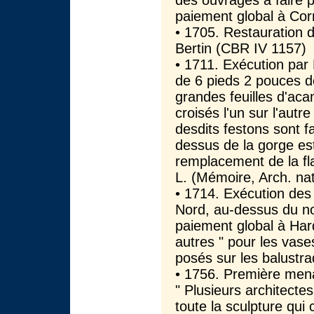
des ouvrages à faire p
paiement global à Cor
• 1705. Restauration 
Bertin (CBR IV 1157)
• 1711. Exécution par
de 6 pieds 2 pouces de
grandes feuilles d'aca
croisés l'un sur l'aut
desdits festons sont f
dessus de la gorge es
remplacement de la fl
L. (Mémoire, Arch. nat
• 1714. Exécution des 
Nord, au-dessus du no
paiement global à Hard
autres " pour les vases
posés sur les balustra
• 1756. Première mena
" Plusieurs architecte
toute la sculpture qui 