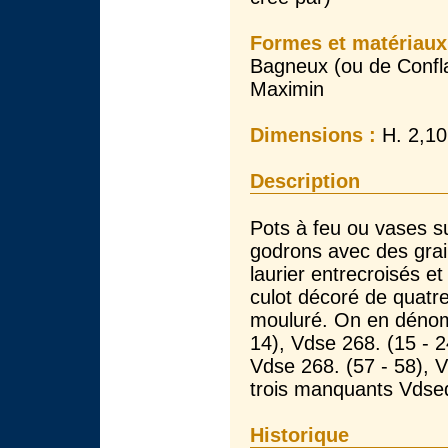
Formes et matériaux
Bagneux (ou de Confla
Maximin
Dimensions :
H. 2,10
Description
Pots à feu ou vases s
godrons avec des grai
laurier entrecroisés 
culot décoré de quatre
mouluré. On en dénomb
14), Vdse 268. (15 - 2
Vdse 268. (57 - 58), V
trois manquants Vdsed
Historique