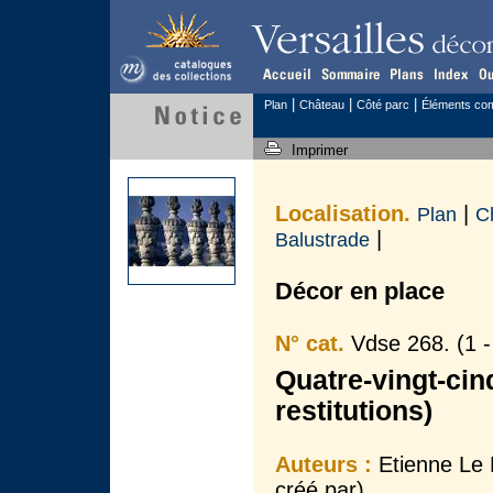
|
|
|
Plan
Château
Côté parc
Éléments c
Imprimer
Localisation.
|
Plan
C
|
Balustrade
Décor en place
N° cat.
Vdse 268. (1 -
Quatre-vingt-cinq
restitutions)
Auteurs :
Etienne Le 
créé par)