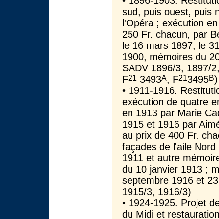
• 1896-1903. Restitut
sud, puis ouest, puis 
l'Opéra ; exécution en
250 Fr. chacun, par B
le 16 mars 1897, le 3
1900, mémoires du 20
SADV 1896/3, 1897/2, 
21
A
21
B
F
3493
, F
3495
)
• 1911-1916. Restitutio
exécution de quatre e
en 1913 par Marie Cad
1915 et 1916 par Aimé
au prix de 400 Fr. cha
façades de l'aile Nord
1911 et autre mémoir
du 10 janvier 1913 ; m
septembre 1916 et 23
1915/3, 1916/3)
• 1924-1925. Projet de 
du Midi et restauratio