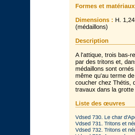
Formes et matériaux
Dimensions :
H. 1,24 
(médaillons)
Description
A l'attique, trois bas-
par des tritons et, da
médaillons sont orné
même qu'au terme de s
coucher chez Thétis, 
travaux dans la grotte 
Liste des œuvres
Vdsed 730. Le char d'Ap
Vdsed 731. Tritons et né
Vdsed 732. Tritons et né