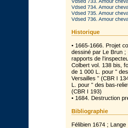
Vdsed 733. Amour cheva
Vdsed 734. Amour cheva
Vdsed 735. Amour cheva
Vdsed 736. Amour cheva
Historique
• 1665-1666. Projet co
dessiné par Le Brun ;
rapports de l'inspecte
Colbert vol. 138 bis, f
de 1 000 L. pour " des 
Versailles " (CBR I 1
L. pour " des bas-relie
(CBR I 193)
• 1684. Destruction pré
Bibliographie
Félibien 1674 ; Lange