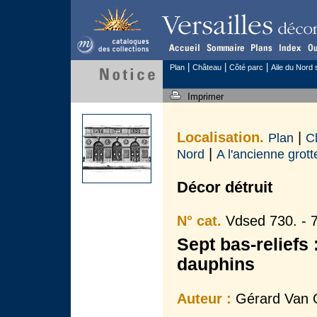
|
|
|
Plan
Château
Côté parc
Aile du Nord 
Imprimer
Localisation.
|
Plan
C
|
Nord
A l'ancienne grott
Décor détruit
N° cat.
Vdsed 730. - 
Sept bas-reliefs 
dauphins
Auteur :
Gérard Van 