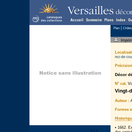
|
Plan
Châte
Impri
Localisa
rez-de-cou
Précision
Décor dé
N° cat.
Vd
Vingt-d
Auteur :
A
Formes et
Historiqu
• 1662. E
1 / 1
des croisé