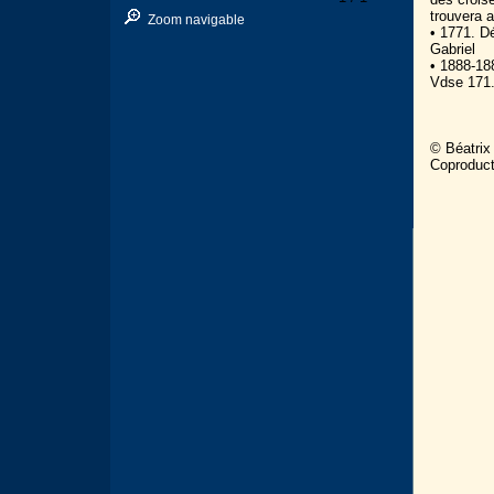
trouvera 
Zoom navigable
• 1771. Dé
Gabriel
• 1888-18
Vdse 171. 
© Béatrix
Coproduc