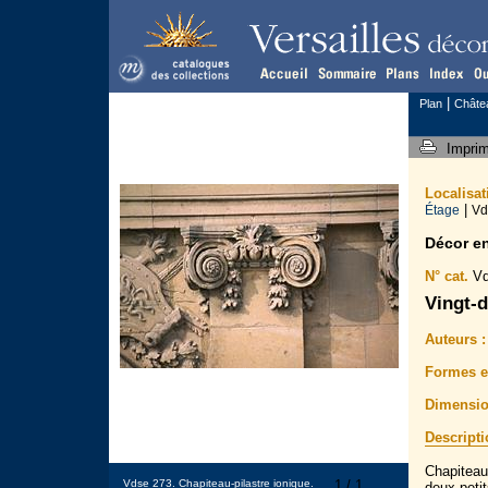
|
Plan
Châte
Impri
Localisa
|
Étage
Vd
Décor e
N° cat.
Vd
Vingt-d
Auteurs :
Formes et
Dimensio
Descript
Chapiteau
Vdse 273. Chapiteau-pilastre ionique.
1 / 1
deux peti