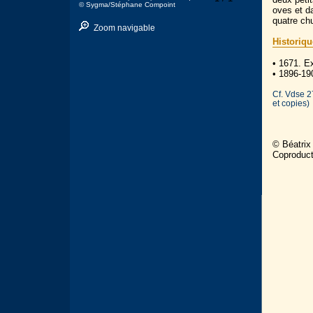
© Sygma/Stéphane Compoint
oves et da
quatre chu
Zoom navigable
Historiqu
• 1671. E
• 1896-19
Cf. Vdse 2
et copies)
© Béatrix
Coproduc