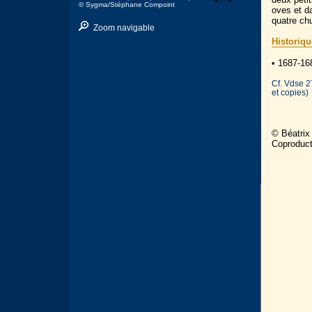
© Sygma/Stéphane Compoint
oves et da
quatre chu
Zoom navigable
Historiqu
• 1687-16
Cf. Vdse 2
et copies)
© Béatrix
Coproduc