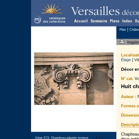
|
Plan
Châte
Impri
Localisa
|
Étage
Vd
Décor e
N° cat.
Vd
Huit ch
Auteur :
N
Formes et
Dimensio
Descript
Chapiteau
Vdse 273. Chapiteau-pilastre ionique.
1 / 1
deux peti