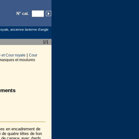
N° cat.
oyale, ancienne lanterne d'angle
1/1
|
 et Cour royale
Cour
masques et moulures
ements
oves en encadrement de
i de quatre têtes de lion
ne de canaux avec dards