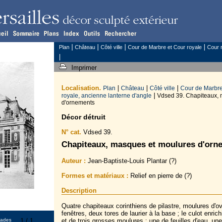
|
|
|
|
Plan
Château
Côté ville
Cour de Marbre et Cour royale
Cour r
|
Imprimer
Localisation.
|
|
|
Plan
Château
Côté ville
Cour de Marbre
|
royale, ancienne lanterne d'angle
Vdsed 39. Chapiteaux, 
d'ornements
Décor détruit
N° cat.
Vdsed 39.
Chapiteaux, masques et moulures d'orn
Auteur :
Jean-Baptiste-Louis Plantar (?)
Formes et matériaux :
Relief en pierre de (?)
Description
Quatre chapiteaux corinthiens de pilastre, moulures d'
fenêtres, deux tores de laurier à la base ; le culot enrich
çades
1 / 1
et de trois grosses moulures : une de feuilles d'eau, u