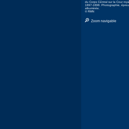
du Corps Central sur la Cour roy
1897-1898. Photographie, épre
albuminée.
© RMN
Zoom navigable