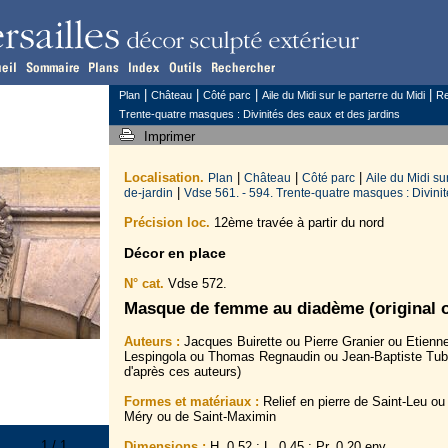
|
|
|
|
Plan
Château
Côté parc
Aile du Midi sur le parterre du Midi
Re
Trente-quatre masques : Divinités des eaux et des jardins
Imprimer
Localisation.
|
|
|
Plan
Château
Côté parc
Aile du Midi su
|
de-jardin
Vdse 561. - 594. Trente-quatre masques : Divinit
Précision loc.
12ème travée à partir du nord
Décor en place
N° cat.
Vdse 572.
Masque de femme au diadème (original o
Auteurs :
Jacques Buirette ou Pierre Granier ou Etienn
Lespingola ou Thomas Regnaudin ou Jean-Baptiste Tuby
d'après ces auteurs)
Formes et matériaux :
Relief en pierre de Saint-Leu ou
Méry ou de Saint-Maximin
1 / 1
Dimensions :
H. 0,52 ; L. 0,45 ; Pr. 0,20 env.