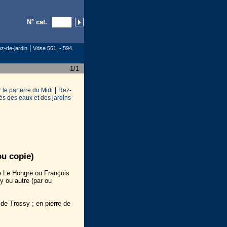
N° cat.
|
z-de-jardin
Vdse 561. - 594.
1/1
|
r le parterre du Midi
Rez-
és des eaux et des jardins
u copie)
e Le Hongre ou François
 ou autre (par ou
 de Trossy ; en pierre de