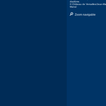
diadème.
© Château de Versailles/Jean-Ma
Manaï
Zoom navigable