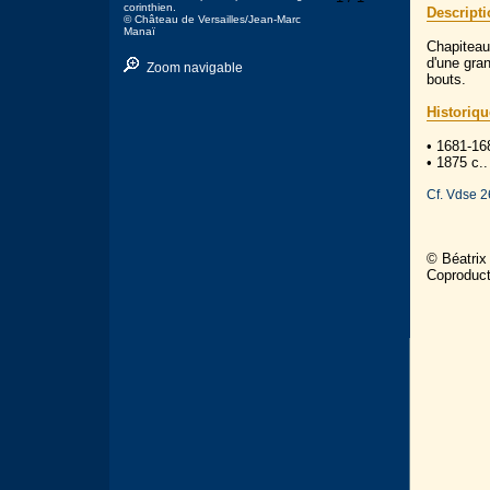
corinthien.
Descript
© Château de Versailles/Jean-Marc
Manaï
Chapiteau 
d'une gran
Zoom navigable
bouts.
Historiqu
• 1681-16
• 1875 c..
Cf. Vdse 26
© Béatrix
Coproduc