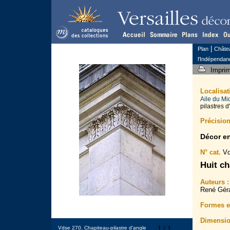
|
Plan
Châte
l'Indépendan
Impri
Localisa
Aile du Mi
pilastres d
Précision
Décor e
N° cat.
Vd
Huit ch
Auteurs :
René Géra
Formes et
Dimensio
Vdse 270. Chapiteau-pilastre d'angle
1 / 1