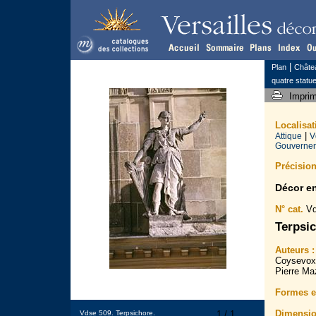
|
Plan
Châte
quatre statu
Impri
Localisa
|
Attique
V
Gouverneme
Précision
Décor e
N° cat.
Vd
Terpsic
Auteurs :
Coysevox 
Pierre Ma
Formes et
Dimensio
Vdse 509. Terpsichore.
1 / 1