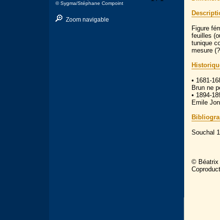
© Sygma/Stéphane Compoint
Descript
Zoom navigable
Figure fé
feuilles 
tunique co
mesure (?
Historiqu
• 1681-16
Brun ne pe
• 1894-189
Emile Jon
Bibliogr
Souchal 19
© Béatrix
Coproduc