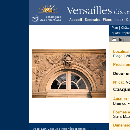
|
Plan
Châte
quatre trophé
Impri
Localisa
|
Étage
Vd
Précision
Décor e
N° cat.
Vd
Casque
Auteurs :
Brun ou F
Formes et
Saint-Max
Dimensio
Vdse 529. Casque et trophées d'armes.
1 / 1