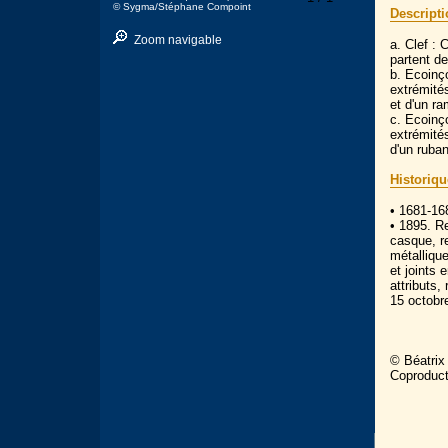
© Sygma/Stéphane Compoint
Descript
Zoom navigable
a. Clef :
partent d
b. Ecoinç
extrémité
et d'un r
c. Ecoinç
extrémités
d'un ruba
Historiqu
• 1681-16
• 1895. Re
casque, re
métallique
et joints 
attributs,
15 octobr
© Béatrix
Coproduc